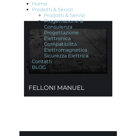
Home
Prodotti & Servizi
Prodotti & Servizi
Progettazione &
Consulenza
Progettazione
Elettronica
Compatibilità
Elettromagnetica
Sicurezza Elettrica
Contatti
BLOG
FELLONI MANUEL
Sicurezza
Elettrica