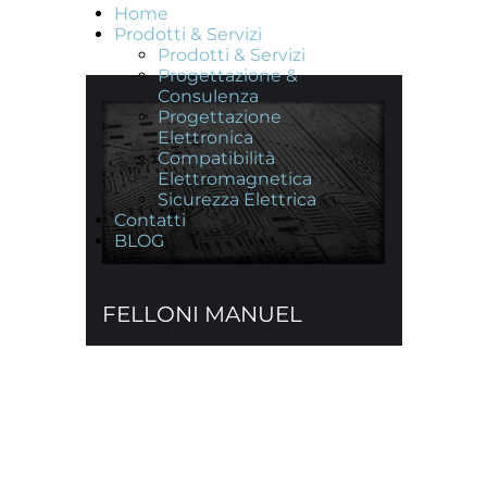
Home
Prodotti & Servizi
Prodotti & Servizi
Progettazione &
Consulenza
Progettazione
Elettronica
Compatibilità
Elettromagnetica
Sicurezza Elettrica
Contatti
BLOG
FELLONI MANUEL
Progettazione
& Consulenza